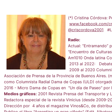
(*) Cristina Córdova: P
www.facebook.com/cr
@criscordova2001
#Le
Radio:
Actual: “Entramando” p
“Encuentro de Culturas
Am1010 Onda latina Co
2013 al 2022: Debate 
2009 al 2020 Columnis
Asociación de Prensa de la Provincia de Buenos Aires.
como Columnista Radial Dama de Copas (ULD) otorgado p
2016 - Micro Dama de Copas en "Un día de Paseo" por
Medios gráficos:
2001 Revista Prensa del Transporte y Lo
Redactora especial de la revista Vinicius (desde 2009-20
Dirección por 4 años el magazine Vinos&Co, de distribuc
Publico el libro "Argentina un gran viñedo" (Edit. Alba