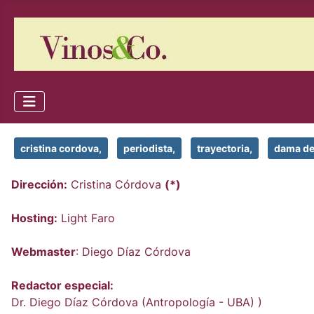
cristina cordova,
periodista,
trayectoria,
dama de
Dirección:
Cristina Córdova
(*)
Hosting:
Light Faro
Webmaster
: Diego Díaz Córdova
Redactor especial:
Dr. Diego Díaz Córdova (Antropología - UBA) )