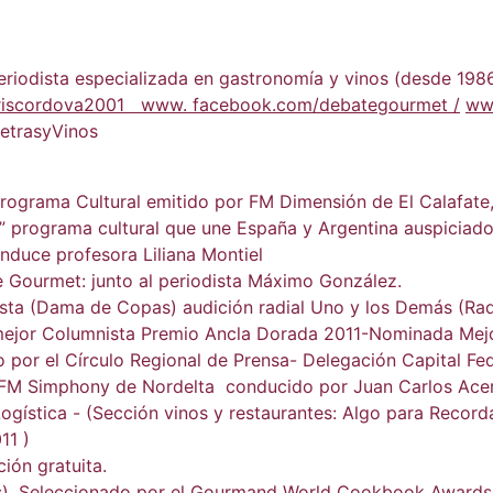
eriodista especializada en gastronomía y vinos (desde 1986
iscordova2001 www. facebook.com/debategourmet /
ww
trasyVinos
rograma Cultural emitido por FM Dimensión de El Calafate
” programa cultural que une España y Argentina auspiciado
nduce profesora Liliana Montiel
Gourmet: junto al periodista Máximo González.
ta (Dama de Copas) audición radial Uno y los Demás (Rad
 (mejor Columnista Premio Ancla Dorada 2011-Nominada Me
or el Círculo Regional de Prensa- Delegación Capital Fed
 FM Simphony de Nordelta conducido por Juan Carlos Ace
gística - (Sección vinos y restaurantes: Algo para Recorda
11 )
ión gratuita.
tros). Seleccionado por el Gourmand World Cookbook Awards