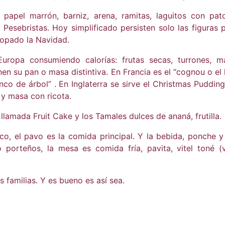
pel marrón, barniz, arena, ramitas, laguitos con patos
 Pesebristas. Hoy simplificado persisten solo las figuras p
copado la Navidad.
ropa consumiendo calorías: frutas secas, turrones, ma
enen su pan o masa distintiva. En Francia es el “cognou o e
o de árbol” . En Inglaterra se sirve el Christmas Pudding,
 y masa con ricota.
llamada Fruit Cake y los Tamales dulces de ananá, frutilla.
 el pavo es la comida principal. Y la bebida, ponche y 
porteños, la mesa es comida fría, pavita, vitel toné (vit
 familias. Y es bueno es así sea.