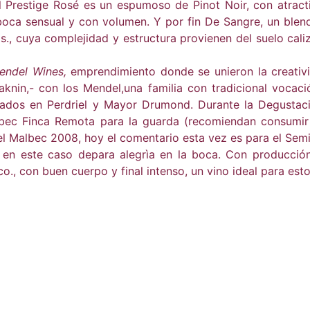
Prestige Rosé es un espumoso de Pinot Noir, con atractiva
boca sensual y con volumen. Y por fin De Sangre, un ble
, cuya complejidad y estructura provienen del suelo caliz
ndel Wines,
emprendimiento donde se unieron la creativ
nin,- con los Mendel,una familia con tradicional vocac
cados en Perdriel y Mayor Drumond. Durante la Degustac
lbec Finca Remota para la guarda (recomiendan consumir 
l Malbec 2008, hoy el comentario esta vez es para el Semi
 este caso depara alegrìa en la boca. Con producción 
o., con buen cuerpo y final intenso, un vino ideal para est