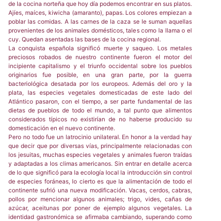
de la cocina norteña que hoy día podemos encontrar en sus platos.
Ajíes, maíces, kiwicha (amaranto), papas. Los colores empiezan a
poblar las comidas. A las carnes de la caza se le suman aquellas
provenientes de los animales domésticos, tales como la llama o el
cuy. Quedan asentadas las bases de la cocina regional.
La conquista española significó muerte y saqueo. Los metales
preciosos robados de nuestro continente fueron el motor del
incipiente capitalismo y el triunfo occidental sobre los pueblos
originarios fue posible, en una gran parte, por la guerra
bacteriológica desatada por los europeos. Además del oro y la
plata, las especies vegetales domesticadas de este lado del
Atlántico pasaron, con el tiempo, a ser parte fundamental de las
dietas de pueblos de todo el mundo, a tal punto que alimentos
considerados típicos no existirían de no haberse producido su
domesticación en el nuevo continente.
Pero no todo fue un latrocinio unilateral. En honor a la verdad hay
que decir que por diversas vías, principalmente relacionadas con
los jesuitas, muchas especies vegetales y animales fueron traídas
y adaptadas a los climas americanos. Sin entrar en detalle acerca
de lo que significó para la ecología local la introducción sin control
de especies foráneas, lo cierto es que la alimentación de todo el
continente sufrió una nueva modificación. Vacas, cerdos, cabras,
pollos por mencionar algunos animales; trigo, vides, cañas de
azúcar, aceitunas por poner de ejemplo algunos vegetales. La
identidad gastronómica se afirmaba cambiando, superando como