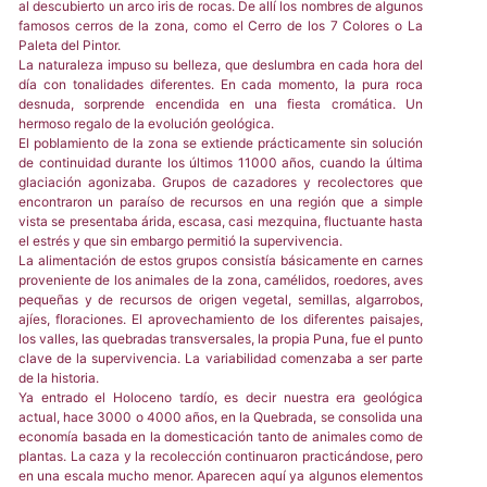
al descubierto un arco iris de rocas. De allí los nombres de algunos
famosos cerros de la zona, como el Cerro de los 7 Colores o La
Paleta del Pintor.
La naturaleza impuso su belleza, que deslumbra en cada hora del
día con tonalidades diferentes. En cada momento, la pura roca
desnuda, sorprende encendida en una fiesta cromática. Un
hermoso regalo de la evolución geológica.
El poblamiento de la zona se extiende prácticamente sin solución
de continuidad durante los últimos 11000 años, cuando la última
glaciación agonizaba. Grupos de cazadores y recolectores que
encontraron un paraíso de recursos en una región que a simple
vista se presentaba árida, escasa, casi mezquina, fluctuante hasta
el estrés y que sin embargo permitió la supervivencia.
La alimentación de estos grupos consistía básicamente en carnes
proveniente de los animales de la zona, camélidos, roedores, aves
pequeñas y de recursos de origen vegetal, semillas, algarrobos,
ajíes, floraciones. El aprovechamiento de los diferentes paisajes,
los valles, las quebradas transversales, la propia Puna, fue el punto
clave de la supervivencia. La variabilidad comenzaba a ser parte
de la historia.
Ya entrado el Holoceno tardío, es decir nuestra era geológica
actual, hace 3000 o 4000 años, en la Quebrada, se consolida una
economía basada en la domesticación tanto de animales como de
plantas. La caza y la recolección continuaron practicándose, pero
en una escala mucho menor. Aparecen aquí ya algunos elementos