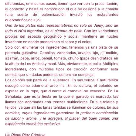
diferencias, en muchos casos, tienen que ver con la presentación,
el contexto y hasta el nombre con el que se designa a la comida
(una suerte de palermización invadió los restaurantes
quebradeños de lujo).
Uno de los platos más representativos, no sólo de Jujuy, sino de
todo el NOA argentino, es el picante de pollo.
Con las variaciones
propias del espacio geográfico y social, mantiene un núcleo
invariante en donde predominan el sabor y el color.
Solo con enumerar los ingredientes, tenemos ya una pista de su
potencia gustativa. Cebollas, zanahorias, arvejas, ajo, ají molido,
azafrán, papa, arroz, perejil, tomate, chuño (papa deshidratada en
la altura de Los Andes) y maní. Más, obviamente, el pollo. Múltiples
ingredientes, con múltiples tipos de cocción conforman esta
comida que sin dudas podemos denominar compleja.
Los colores son parte de la Quebrada. En sus cerros la naturaleza
escogió como adorno al arco iris. En su cultura, el colorido se
expresa en la ropa, que durante el carnaval se exacerba. En La
Señalada, que es la fiesta en la que el ganado es marcado, las
llamas son adornadas con trenzas multicolores. En sus telares y
tejidos, ya que allí las lanas teñidas se iluminan de colores.
En sus
comidas, cuyos ingredientes garantizan la perfecta combinación
de sabor y aroma, y le agregan, al placer del buen comer, una
experiencia cromática exclusiva.
Lic Diego Díaz Córdova