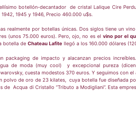
llísimo botellón-decantador de cristal Lalique Cire Perd
 1942, 1945 y 1946, Precio 460.000 u$s.
as realmente por botellas únicas. Dos siglos tiene un vin
es (unos 75.000 euros). Pero, ojo, no es el
vino por el q
 botella de
Chateau Lafite
llegó a los 160.000 dólares (12
n packaging de impacto y alacanzan precios increíbles.
l agua de moda (muy cool) y excepcional pureza (dicen
Swarovsky, cuesta modestos 370 euros. Y seguimos con el 
con polvo de oro de 23 kilates, cuya botella fue diseñada 
de Acqua di Cristallo “Tributo a Modigliani”. Esta empre