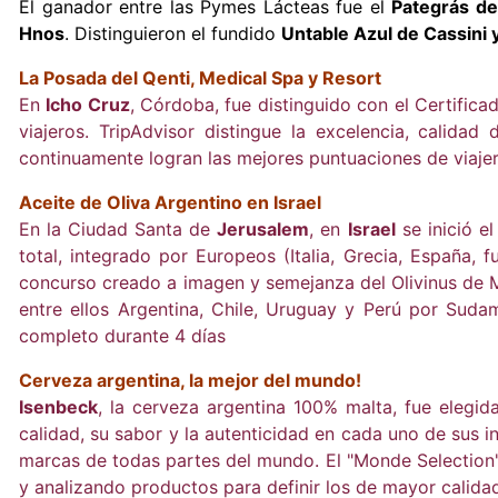
El ganador entre las Pymes Lácteas fue el
Pategrás de
Hnos
. Distinguieron el fundido
Untable Azul de Cassini 
La Posada del Qenti, Medical Spa y Resort
E
n
Icho Cruz
, Córdoba, f
ue distinguido con el Certific
viajeros. TripAdvisor distingue la excelencia, calida
continuamente logran las mejores puntuaciones de viajeros
Aceite de Oliva Argentino en Israel
En la Ciudad Santa de
Jerusalem
, en
Israel
se inició e
total, integrado por Europeos (Italia, Grecia, España, 
concurso creado a imagen y semejanza del Olivinus de
entre ellos Argentina, Chile, Uruguay y Perú por Sud
completo durante 4 días
Cerveza argentina, la mejor del mundo!
Isenbeck
, la cerveza argentina 100% malta, fue elegi
calidad, su sabor y la autenticidad en cada uno de sus
marcas de todas partes del mundo. El "Monde Selection
y analizando productos para definir los de mayor calidad 