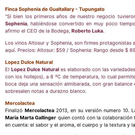
Finca Sophenia de Gualtallary - Tupungato
"Si bien los primeros años de nuestro negocio tuviero
Sophenia
, habiéndose convertido en muy poco tiempo 
afirmo el CEO de la Bodega,
Roberto Luka
.
Los vinos Altosur y Sophenia, son firmes protagonistas a
aquí. Precios: Altosur: $59 / Sophenia: Rango desde $ 8
Lopez Dulce Natural
El
Lopez Dulce Natural
es elaborado con las variedades
con los hollejos), a 8 ºC de temperatura, lo cual permi
boca deja una sensación almibarada, con gran balance e
sobresalen notas a durazno blanco.
Mercolactea
Finalizó
Mercolactea
2013, en su versión numero 10. L
María Marta Gallinger
quien contó con la colaboración 
en cuenta: el sabor y el aroma, el cuerpo y la textura y l