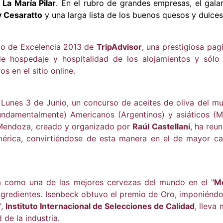
 La María Pilar
. En el rubro de grandes empresas, el gal
y Cesaratto
y una larga lista de los buenos quesos y dulces
ado de Excelencia 2013 de
TripAdvisor
, una prestigiosa pa
d de hospedaje y hospitalidad de los alojamientos y sól
 en el sitio online.
l Lunes 3 de Junio, un concurso de aceites de oliva del m
fundamentalmente) Americanos (Argentinos) y asiáticos (Med
 Mendoza, creado y organizado por
Raúl Castellani
, ha reu
américa, convirtiéndose de esta manera en el de mayor c
da como una de las mejores cervezas del mundo en el "
Mo
 ingredientes. Isenbeck obtuvo el premio de Oro, imponién
",
Instituto Internacional de Selecciones de Calidad
, lleva
de la industria.