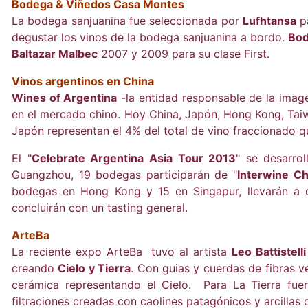
Bodega & Viñedos Casa Montes
La bodega sanjuanina fue seleccionada por
Lufhtansa
pa
degustar los vinos de la bodega sanjuanina a bordo.
Bod
Baltazar Malbec
2007 y 2009 para su clase First.
Vinos argentinos en China
Wines of Argentina
-la entidad responsable de la imag
en el mercado chino. Hoy China, Japón, Hong Kong, Taiw
Japón representan el 4% del total de vino fraccionado qu
El "
Celebrate Argentina Asia Tour 2013
" se desarro
Guangzhou, 19 bodegas participarán de "
Interwine Ch
bodegas en Hong Kong y 15 en Singapur, llevarán a ca
concluirán con un tasting general.
ArteBa
La reciente expo ArteBa tuvo al artista
Leo Battistelli
creando
Cielo y Tierra
. Con guias y cuerdas de fibras v
cerámica representando el Cielo. Para La Tierra fuer
filtraciones creadas con caolines patagónicos y arcillas 