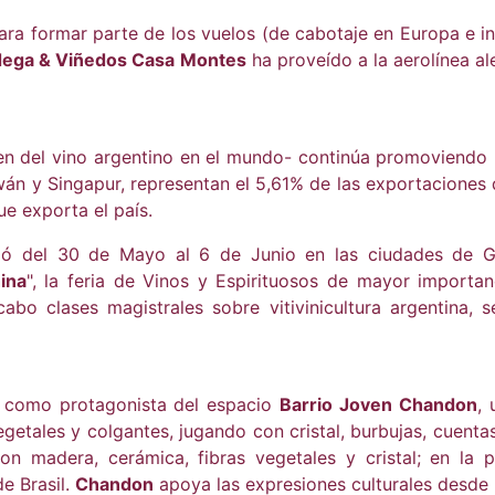
ra formar parte de los vuelos (de cabotaje en Europa e in
ega & Viñedos Casa Montes
ha proveído a la aerolínea a
en del vino argentino en el mundo- continúa promoviendo 
án y Singapur, representan el 5,61% de las exportaciones 
e exporta el país.
lló del 30 de Mayo al 6 de Junio en las ciudades de 
ina
", la feria de Vinos y Espirituosos de mayor importa
bo clases magistrales sobre vitivinicultura argentina, 
como protagonista del espacio
Barrio Joven Chandon
, 
egetales y colgantes, jugando con cristal, burbujas, cuenta
on madera, cerámica, fibras vegetales y cristal; en la
de Brasil.
Chandon
apoya las expresiones culturales desde