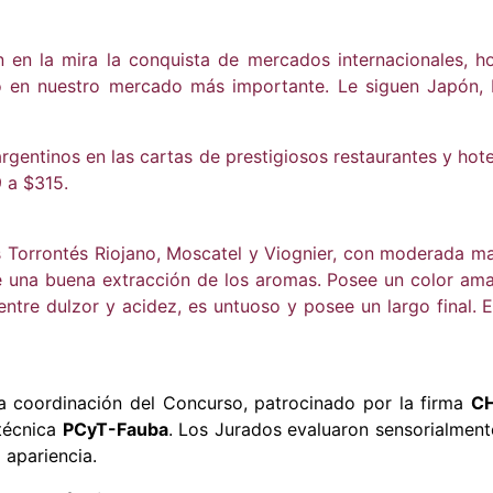
n en la mira la conquista de mercados internacionales, h
en nuestro mercado más importante. Le siguen Japón, Es
rgentinos en las cartas de prestigiosos restaurantes y hot
9 a $315.
 Torrontés Riojano, Moscatel y Viognier, con moderada ma
te una buena extracción de los aromas. Posee un color amari
ntre dulzor y acidez, es untuoso y posee un largo final. 
a coordinación del Concurso, patrocinado por la firma
C
técnica
PCyT-Fauba
. Los Jurados evaluaron sensorialment
a apariencia.