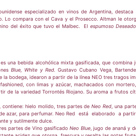
unidense especializado en vinos de Argentina, destaca 
. Lo compara con el Cava y el Prosecco. Altman le otor
mino del éxito que tuvo el Malbec. El
espumoso Desead
es una bebida alcohólica mixta gasificada, que combina j
iones
Blue, White y Red.
Gustavo Cubano Vega, Bartender-
la bodega, idearon a partir de la línea NEO tres tragos im
 fashioned, con limas y azúcar, machacados con mortero
ir de la variedad Torrontés Riojano. Su aroma a frutos cít
 contiene: hielo molido, tres partes de
Neo Red
, una part
 de azar, para perfumar. Neo Red está elaborado a parti
ante y sutilmente dulce.
tres partes de Vino gasificado
Neo Blue
, jugo de ananá y 
tante acidez que otorga frescura y resalta las notas fruta