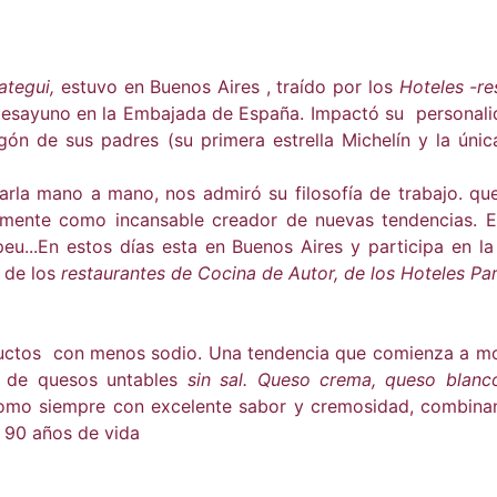
ategui,
estuvo en Buenos Aires , traído por los
Hoteles -re
 Desayuno en la Embajada de España. Impactó su personali
gón de sus padres (su primera estrella Michelín y la ún
la mano a mano, nos admiró su filosofía de trabajo. que i
almente como incansable creador de nuevas tendencias. E
peu...En estos días esta en Buenos Aires y participa en l
 de los
restaurantes de Cocina de Autor, de los Hoteles Pa
ctos con menos sodio. Una tendencia que comienza a mode
n de quesos untables
sin sal. Queso crema, queso blanc
como siempre con excelente sabor y cremosidad, combina
 90 años de vida