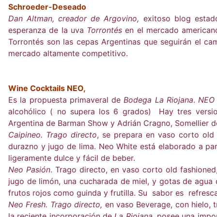
Schroeder-Deseado
Dan Altman, creador de Argovino,
exitoso blog estado
esperanza de la uva
Torrontés
en el mercado americano
Torrontés son las cepas Argentinas que seguirán el ca
mercado altamente competitivo.
Wine Cocktails NEO,
Es la propuesta primaveral de
Bodega La Riojana
.
NEO
alcohólico ( no supera los 6 grados) Hay tres vers
Argentina de Barman Show y Adrián Cragno, Somellier de 
Caipineo. Trago directo
, se prepara en vaso corto old
durazno y jugo de lima. Neo White está elaborado a part
ligeramente dulce y fácil de beber.
Neo Pasión
. Trago directo, en vaso corto old fashioned,
jugo de limón, una cucharada de miel, y gotas de agua
frutos rojos como guinda y frutilla. Su sabor es refresc
Neo Fresh. Trago directo,
en vaso Beverage, con hielo, 
la reciente incorporación de
La Riojana
, posee una impor