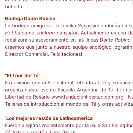
beberlo.
Bodega Dante Robino
La bodega amiga de la familia
Squassini
continúa en s
Hobbs como enólogo consultor
. Actualmente es uno d
focalizará su asesoramiento en las líneas
Dante Robino,
creemos que junto a nuestro equipo enológico lograrán u
Director Comercial. Felicitaciones!
"El Tour del Té"
Exposición gourmet - cultural referida al Té y su unive
organizan este evento Escuela Argentina de Té (prime
Libertad de Rosario www.fundacionlibertad.com.org. Nuev
Talleres de Introducción al mundo del Té y otras activid
Los mejores restós de Latinoamerica
Fueron elegidos recientemente por la Guia San Pellegrin
(1) Astrid y Gastón, Lima (Perú)