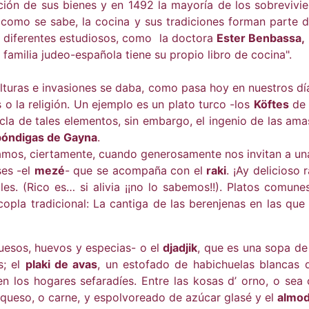
ación de sus bienes y en 1492 la mayoría de los sobrevivi
 como se sabe, la cocina y sus tradiciones forman parte de
r diferentes estudiosos, como la doctora
Ester Benbassa,
 familia judeo-española tiene su propio libro de cocina".
ulturas e invasiones se daba, como pasa hoy en nuestros dí
o la religión. Un ejemplo es un plato turco -los
Köftes
de 
zcla de tales elementos, sin embargo, el ingenio de las ama
bóndigas de Gayna
.
mos, ciertamente, cuando generosamente nos invitan a una 
ses -el
mezé
- que se acompaña con el
raki
. ¡Ay delicioso 
les. (Rico es… si alivia ¡¡no lo sabemos!!). Platos comune
copla tradicional: La cantiga de las berenjenas en las qu
uesos, huevos y especias- o el
djadjik
, que es una sopa d
s; el
plaki de avas
, un estofado de habichuelas blancas
en los hogares sefaradíes. Entre las kosas d’ orno, o sea
, queso, o carne, y espolvoreado de azúcar glasé y el
almod