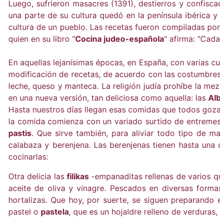
Luego, sufrieron masacres (1391), destierros y confisc
una parte de su cultura quedó en la península ibérica y
cultura de un pueblo. Las recetas fueron compiladas po
quien en su libro "
Cocina judeo-española
" afirma: "Cada
En aquellas lejanísimas épocas, en España, con varias c
modificación de recetas, de acuerdo con las costumbres 
leche, queso y manteca. La religión judía prohíbe la me
en una nueva versión, tan deliciosa como aquella: las
Al
Hasta nuestros días llegan esas comidas que todos goza
la comida comienza con un variado surtido de entreme
pastis
. Que sirve también, para aliviar todo tipo de ma
calabaza y berenjena. Las berenjenas tienen hasta una 
cocinarlas:
Otra delicia las
filikas
-empanaditas rellenas de varios q
aceite de oliva y vinagre. Pescados en diversas forma
hortalizas. Que hoy, por suerte, se siguen preparando 
pastel o
pastela
, que es un hojaldre relleno de verduras